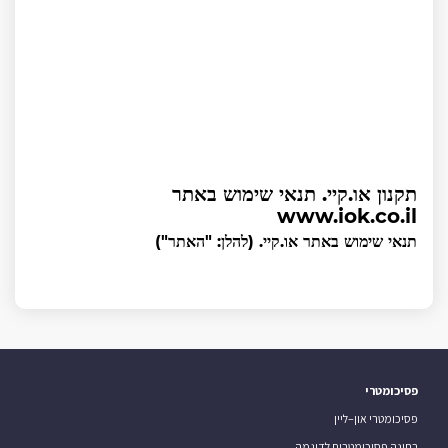
תקנון או.קיי. תנאי שימוש באתר
www.iok.co.il
תנאי שימוש באתר או.קיי. (להלן: "האתר")
פסיכומטרי
פסיכומטרי און–ליין
בחינה פסיכומטרית לדוגמה