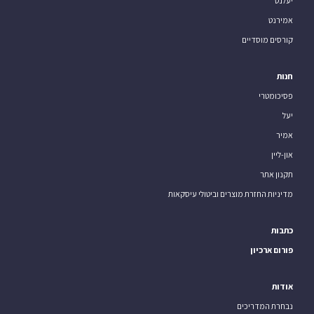
יעלנט
אמירנט
קורסים מוסדיים
חנות
פסיכומטרי
יעל
אמיר
און-ליין
תקנון אתר
מדיניות החזרת מוצרים וביטולי עיסקאות
כתבות
פורום ארכיון
אודות
נבחרת המדריכים