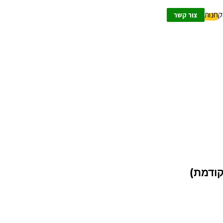
ק
חנות
צור קשר
קודמת)