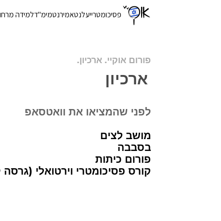
פסיכומטרי
יעלנט
אמירנט
מימ"ד
למידה מרחו
פורום אוקיי. ארכיון.
ארכיון
לפני שהמציאו את וואטסאפ
מושב לצים
בסבבה
פורום כיתות
קורס פסיכומטרי וירטואלי (גרסה 