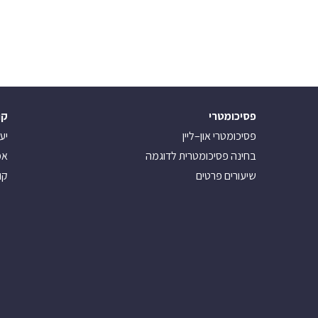
פסיכומטרי
קו
פסיכומטרי און–ליין
יע
בחינה פסיכומטרית לדוגמה
אמ
שיעורים פרטים
קו