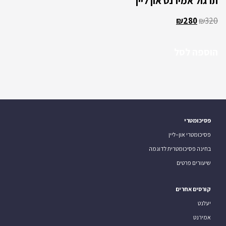
תרגול אמירנט און ליין
₪
280
₪
320
הוספה לסל
פסיכומטרי
פסיכומטרי און–ליין
בחינה פסיכומטרית לדוגמה
שיעורים פרטים
קורסים אחרים
יעלנט
אמירנט