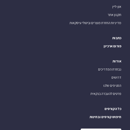
און-ליין
תקנון אתר
מדיניות החזרת מוצרים וביטולי עיסקאות
כתבות
פורום ארכיון
אודות
נבחרת המדריכים
דרושים
הסניפים שלנו
פרטים להעברה בנקאית
כל הקורסים
חיפוש קורסים ובחינות