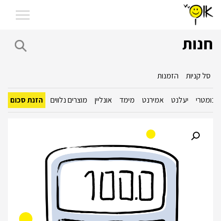
חנות
סל קניות
הזמנות
יכומטרי
יעלנט
אמירנט
מימד
אונליין
מוצרים נלווים
הזנת סכום