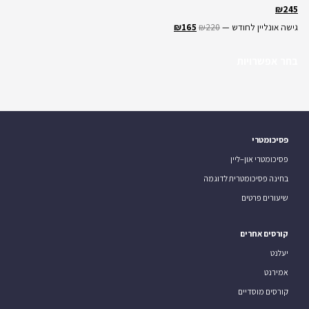
₪
245
גישה אונליין לחודש —
220
₪
165
₪
בחר אפשרויות
פסיכומטרי
פסיכומטרי און–ליין
בחינה פסיכומטרית לדוגמה
שיעורים פרטים
קורסים אחרים
יעלנט
אמירנט
קורסים מוסדיים