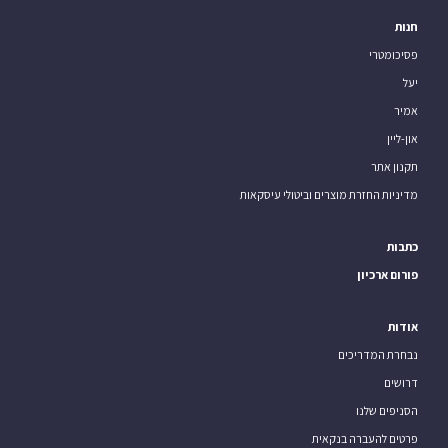
חנות
פסיכומטרי
יעל
אמיר
און-ליין
תקנון אתר
מדיניות החזרת מוצרים וביטולי עיסקאות
כתבות
פורום ארכיון
אודות
נבחרת המדריכים
דרושים
הסניפים שלנו
פרטים להעברה בנקאית