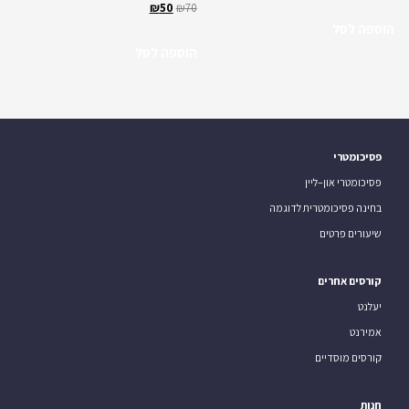
₪
50
₪
70
הוספה לסל
הוספה לסל
פסיכומטרי
פסיכומטרי און–ליין
בחינה פסיכומטרית לדוגמה
שיעורים פרטים
קורסים אחרים
יעלנט
אמירנט
קורסים מוסדיים
חנות