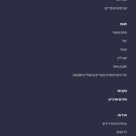
קורסים מוסדיים
חנות
פסיכומטרי
יעל
אמיר
און-ליין
תקנון אתר
מדיניות החזרת מוצרים וביטולי עיסקאות
כתבות
פורום ארכיון
אודות
נבחרת המדריכים
דרושים