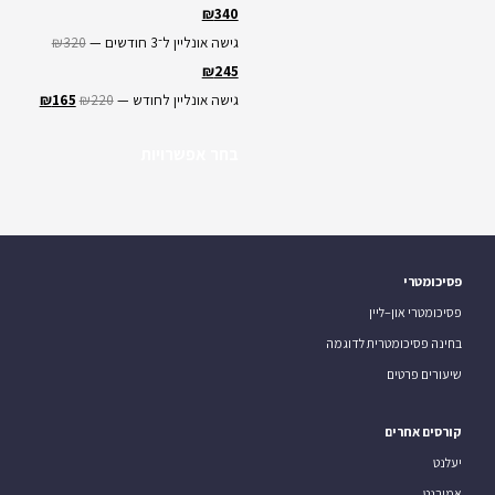
₪
340
גישה אונליין ל־3 חודשים —
320
₪
₪
245
גישה אונליין לחודש —
220
₪
165
₪
בחר אפשרויות
פסיכומטרי
פסיכומטרי און–ליין
בחינה פסיכומטרית לדוגמה
שיעורים פרטים
קורסים אחרים
יעלנט
אמירנט