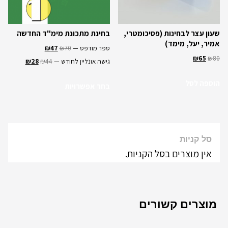
שעון עצר לבחינות (פסיכומטרי,
בחינת מתכונת מימ"ד החדשה
אמיר, יעל, מימד)
ספר מודפס —
70
₪
47
₪
₪
65
₪
80
גישה אונליין לחודש —
44
₪
28
₪
הוספה לסל
בחר אפשרויות
סל קניות
אין מוצרים בסל הקניות.
מוצרים קשורים