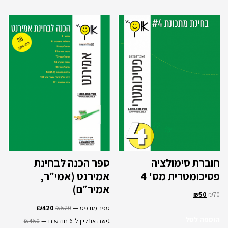
חוברת סימולציה
ספר הכנה לבחינת
פסיכומטרית מס' 4
אמירנט (אמי״ר,
אמיר״ם)
₪
50
₪
70
ספר מודפס —
520
₪
420
₪
הוספה לסל
גישה אונליין ל־6 חודשים —
450
₪