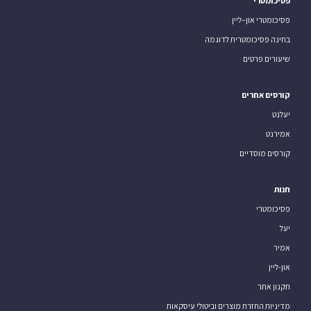
פסיכומטרי
פסיכומטרי און–ליין
בחינה פסיכומטרית לדוגמה
שיעורים פרטים
קורסים אחרים
יעלנט
אמירנט
קורסים מוסדיים
חנות
פסיכומטרי
יעל
אמיר
און-ליין
תקנון אתר
מדיניות החזרת מוצרים וביטולי עיסקאות