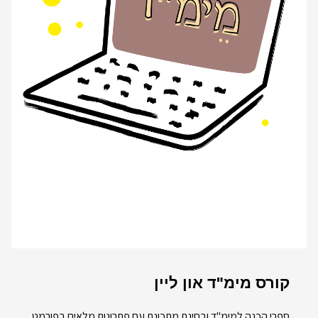
קורס מימ"ד און ליין
ספרי הכנה למימ"ד ובחינת מתכונת עם פתרונות מלאים בפורמט