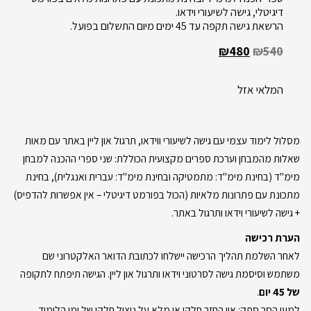
דיגיטלי, גישה לשיעורי וידאו.
הרשאת גישה תקפה עד 45 ימים מיום התשלום בפועל.
₪
480
₪
540
המלאי אזל
מסלול לימוד עצמי עם גישה לשיעורי ווידאו, תרגול און ליין באתר עם מאות
שאלות מהמבחן וערכת ספרים מקצועית הכוללת: שני ספרי ההכנה למבחן
מימ"ד (בחינת מימ"ד: מתמטיקה ובחינת מימ"ד: עברית ואנגלית), בחינת
מתכונת עם פתרונות מלאיות (הכול בפורמט דיגיטלי – אין אפשרות להדפיס)
+ גישה לשיעורי וידאו ותרגול באתר.
הערת רכישה
לאחר השלמת תהליך הרכישה יישלחו לכתובת הדואר האלקטרוני שם
משתמש וסיסמת גישה לסרטוני וידאו ותרגול און ליין. הגישה תיפתח לתקופה
של 45 יום
.
למען הסר ספק: אין החזר חלקי או מלא על ניצול חלקי של ימי הלימוד