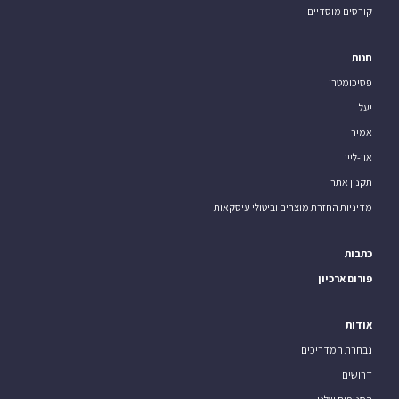
קורסים מוסדיים
חנות
פסיכומטרי
יעל
אמיר
און-ליין
תקנון אתר
מדיניות החזרת מוצרים וביטולי עיסקאות
כתבות
פורום ארכיון
אודות
נבחרת המדריכים
דרושים