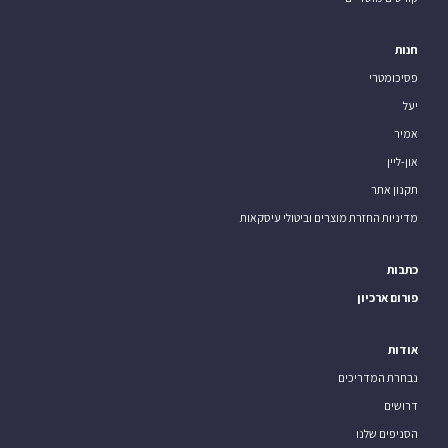
חנות
פסיכומטרי
יעל
אמיר
און-ליין
תקנון אתר
מדיניות החזרת מוצרים וביטולי עיסקאות
כתבות
פורום ארכיון
אודות
נבחרת המדריכים
דרושים
הסניפים שלנו