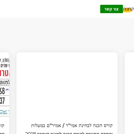
ק
חנות
צור קשר
קורס הכנה לבחינת אמי"ר / אמיר"ם במעלות
קור