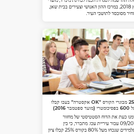
ה ההרשמה לסנדות הכנה לבחינת מימ"ד, מועדי
קיץ 2018, במרכז ההון האנושי וצעירים בבית שאן,
יר מסובסד לתושבי העיר.
25% מבוגרי הקורס "OK אקסטרה" בעכו קבלו
(מועד ספטמבר 2016)
מנו כעת את הדוח הסטטיסטי של מחזור
09/2016 עבור עיריית עכו. מתברר, כי בין
התלמידים שנכחו מעל 80% בקורס 25% קבלו ציון