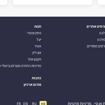
רסים אחרים
חנות
לנט
פסיכומטרי
ירנט
יעל
רסים מוסדיים
אמיר
און-ליין
תקנון אתר
מדיניות החזרת מוצרים וביטולי 
כתבות
פורום ארכיון
FR
EN
RU
HE
או.קיי.
מדיניות פרטיות