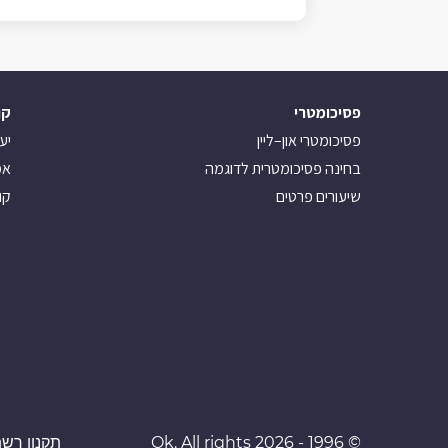
פסיכומטרי
קו
פסיכומטרי און–ליין
יע
בחינה פסיכומטרית לדוגמה
אמ
שיעורים פרטים
קו
© 1996 - 2026 Ok. All rights
תקנון רשת 