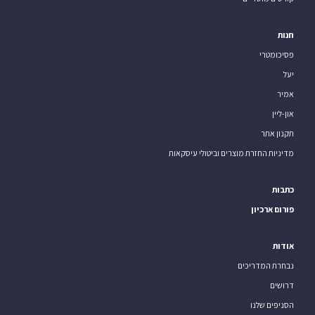
חנות
פסיכומטרי
יעל
אמיר
און-ליין
תקנון אתר
מדיניות החזרת מוצרים וביטולי עיסקאות
כתבות
פורום ארכיון
אודות
נבחרת המדריכים
דרושים
הסניפים שלנו