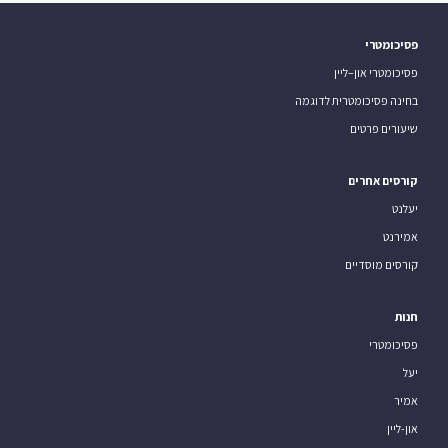
פסיכומטרי
פסיכומטרי און–ליין
בחינה פסיכומטרית לדוגמה
שיעורים פרטים
קורסים אחרים
יעלנט
אמירנט
קורסים מוסדיים
חנות
פסיכומטרי
יעל
אמיר
און-ליין