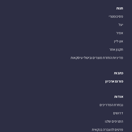
חנות
פסיכומטרי
יעל
אמיר
און-ליין
תקנון אתר
מדיניות החזרת מוצרים וביטולי עיסקאות
כתבות
פורום ארכיון
אודות
נבחרת המדריכים
דרושים
הסניפים שלנו
פרטים להעברה בנקאית