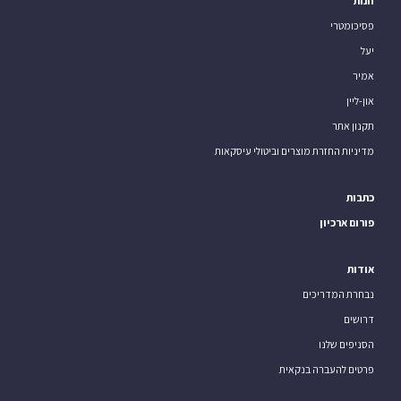
חנות
פסיכומטרי
יעל
אמיר
און-ליין
תקנון אתר
מדיניות החזרת מוצרים וביטולי עיסקאות
כתבות
פורום ארכיון
אודות
נבחרת המדריכים
דרושים
הסניפים שלנו
פרטים להעברה בנקאית