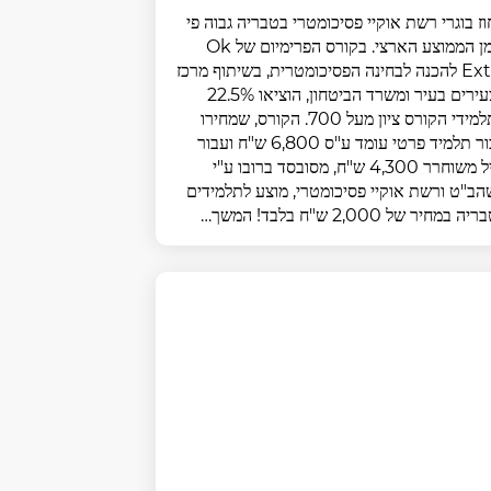
ז בוגרי רשת אוקיי פסיכומטרי בטבריה גבוה פי
5 מן הממוצע הארצי. בקורס הפרימיום של Ok
Extra להכנה לבחינה הפסיכומטרית, בשיתוף מרכז
הצעירים בעיר ומשרד הביטחון, הוציאו 22.5%
מתלמידי הקורס ציון מעל 700. הקורס, שמחירו
עבור תלמיד פרטי עומד ע"ס 6,800 ש"ח ועבור
חייל משוחרר 4,300 ש"ח, מסובסד ברובו ע"י
ב"ט ורשת אוקיי פסיכומטרי, מוצע לתלמידים
ה במחיר של 2,000 ש"ח בלבד! המשך…