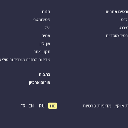
רסים אחרים
חנות
לנט
פסיכומטרי
ירנט
יעל
רסים מוסדיים
אמיר
און-ליין
תקנון אתר
מדיניות החזרת מוצרים וביטולי 
כתבות
פורום ארכיון
FR
EN
RU
HE
או.קיי.
מדיניות פרטיות