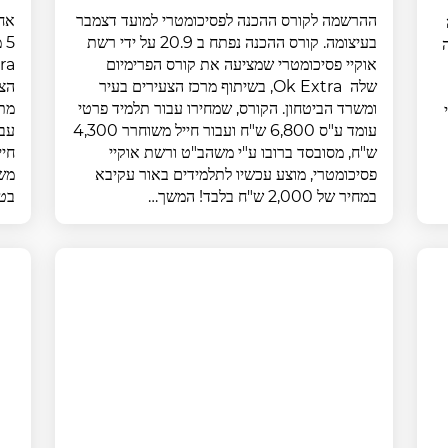
ההרשמה לקורס ההכנה לפסיכומטרי למועד דצמבר
אחו
בעיצומה. קורס ההכנה נפתח ב 20.9 על ידי רשת
אוקיי פסיכומטרי שמציעה את קורס הפרימיום
שלה Ok Extra, בשיתוף מרכז הצעירים בעיר
ומשרד הביטחון. הקורס, שמחירו עבור תלמיד פרטי
עומד ע"ס 6,800 ש"ח ועבור חייל משוחרר 4,300
ש"ח, מסובסד ברובו ע"י משהב"ט ורשת אוקיי
פסיכומטרי, מוצע עכשיו לתלמידים באור עקיבא
משה
במחיר של 2,000 ש"ח בלבד! המשך…
בטברי