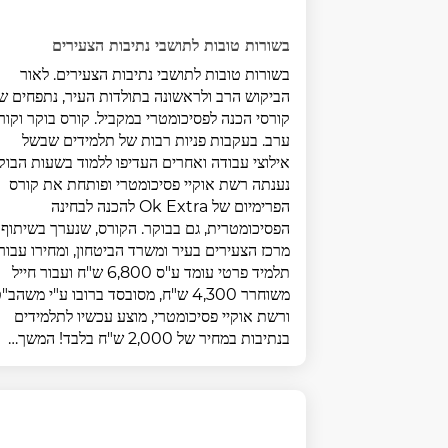
בשורות טובות לתושבי נתיבות הצעירים
בשורות טובות לתושבי נתיבות הצעירים. לאור
הביקוש הרב ולראשונה בתולדות העיר, נתפחים שנ
קורסי הכנה לפסיכומטרי במקביל. קורס בוקר וקור
ערב. בעקבות פניות רבות של תלמידים שבשל
אילוצי עבודה ואחרים העדיפו ללמוד בשעות הבוק
נענתה רשת אוקיי פסיכומטרי ופותחת את קורס
הפרימיום של Ok Extra להכנה לבחינה
הפסיכומטרית, גם בבוקר. הקורס, שנערך בשיתוף
מרכז הצעירים בעיר ומשרד הביטחון, ומחירו עבור
תלמיד פרטי עומד ע"ס 6,800 ש"ח ועבור חייל
משוחרר 4,300 ש"ח, מסובסד ברובו ע"י משהב"
ורשת אוקיי פסיכומטרי, מוצע עכשיו לתלמידים
בנתיבות במחיר של 2,000 ש"ח בלבד! המשך…