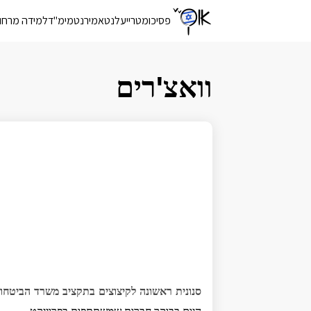
פסיכומטרי
יעלנט
אמירנט
מימ"ד
למידה מרחו
וואצ'רים
סנונית ראשונה לקיצוצים בתקציב משרד הביטחון