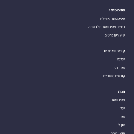
פסיכומטרי
פסיכומטרי און–ליין
בחינה פסיכומטרית לדוגמה
שיעורים פרטים
קורסים אחרים
יעלנט
אמירנט
קורסים מוסדיים
חנות
פסיכומטרי
יעל
אמיר
און-ליין
תקנון אתר