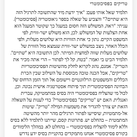
טריקים בפסיכומטרי
תלמיד שאל אותי פעם: "איך ידעת מיד שהתשובה לתרגיל הזה
היא שתיים?" והצביע על שאלה בספר גיאומטריה (פסיכומטרי).
עניתי: "ראה, המשולש הזה חסום במעגל כך שקוטר המעגל הוא
אחת הצלעות של המשולש. לכן, הוא משולש ישר-זווית, לפי
המשפט הקיים. נתון כי אחת הזוויות היא שלושים מעלות, ולפי
הכלל האחר, ניצב במשולש ישר-זווית שנמצא מול הזווית של
שלושים מעלות שווה למחצית המיתר. לכן התשובה היא "שתיים".
תלמיד הביט בי ואמר: "בטח, קל לך לפתור – הרי אתה מכיר את
הטריק". אמנם, נהוג לקרוא לחלק מהשיטות הפסיכומטריות
"טריקים", אבל הכנה טובה מבוססת על השילוב שבין הכרת
הכללים והמשפטים הרלוונטיים ויישומם אל תוך הזמן הדחוס של
הבחינה הפסיכומטרית תוך פיתוח אסטרטגיה אישית נכונה. וכן,
לכול מי שהצליח בפסיכומטרי היה בסיס במתמטיקה, עברית
ואנגלית. האם יש "טריקים" בפסיכומטרי? כדי לענות על השאלה
הזאת יש צורך להגדיר את משמעות המילה "טריק". שיטות
אל-מתמטיות, שיסייעו לפתור תרגילים מהר יותר מהשיטה
המתמטית – בהחלט יש. פתרונות קסם, שייתנו לתלמיד ללא בסיס
וללא לימוד להצליח בפסיכומטרי – בהחלט לא. במהלך הלימודים
בקורס פסיכומטרי אנחנו מתמקדים בהקניית בסיס ידע נדרש