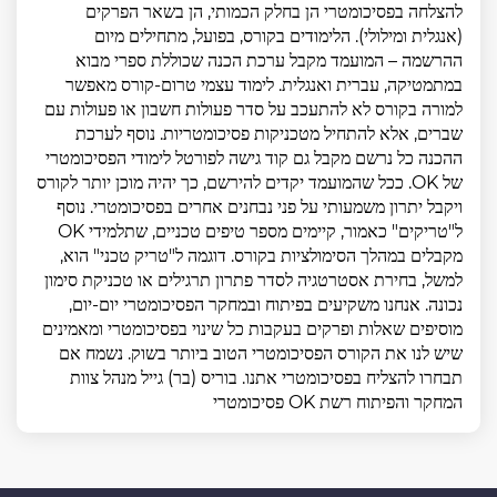
להצלחה בפסיכומטרי הן בחלק הכמותי, הן בשאר הפרקים
(אנגלית ומילולי). הלימודים בקורס, בפועל, מתחילים מיום
ההרשמה – המועמד מקבל ערכת הכנה שכוללת ספרי מבוא
במתמטיקה, עברית ואנגלית. לימוד עצמי טרום-קורס מאפשר
למורה בקורס לא להתעכב על סדר פעולות חשבון או פעולות עם
שברים, אלא להתחיל מטכניקות פסיכומטריות. נוסף לערכת
ההכנה כל נרשם מקבל גם קוד גישה לפורטל לימודי הפסיכומטרי
של OK. ככל שהמועמד יקדים להירשם, כך יהיה מוכן יותר לקורס
ויקבל יתרון משמעותי על פני נבחנים אחרים בפסיכומטרי. נוסף
ל"טריקים" כאמור, קיימים מספר טיפים טכניים, שתלמידי OK
מקבלים במהלך הסימולציות בקורס. דוגמה ל"טריק טכני" הוא,
למשל, בחירת אסטרטגיה לסדר פתרון תרגילים או טכניקת סימון
נכונה. אנחנו משקיעים בפיתוח ובמחקר הפסיכומטרי יום-יום,
מוסיפים שאלות ופרקים בעקבות כל שינוי בפסיכומטרי ומאמינים
שיש לנו את הקורס הפסיכומטרי הטוב ביותר בשוק. נשמח אם
תבחרו להצליח בפסיכומטרי אתנו. בוריס (בר) גייל מנהל צוות
המחקר והפיתוח רשת OK פסיכומטרי