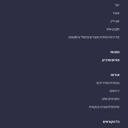
יעל
אמיר
און-ליין
תקנון אתר
מדיניות החזרת מוצרים וביטולי עיסקאות
כתבות
פורום ארכיון
אודות
נבחרת המדריכים
דרושים
הסניפים שלנו
פרטים להעברה בנקאית
כל הקורסים