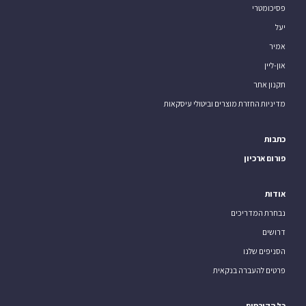
פסיכומטרי
יעל
אמיר
און-ליין
תקנון אתר
מדיניות החזרת מוצרים וביטולי עיסקאות
כתבות
פורום ארכיון
אודות
נבחרת המדריכים
דרושים
הסניפים שלנו
פרטים להעברה בנקאית
כל הקורסים