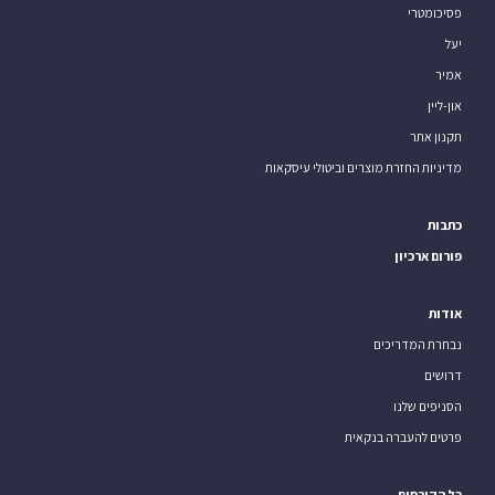
פסיכומטרי
יעל
אמיר
און-ליין
תקנון אתר
מדיניות החזרת מוצרים וביטולי עיסקאות
כתבות
פורום ארכיון
אודות
נבחרת המדריכים
דרושים
הסניפים שלנו
פרטים להעברה בנקאית
כל הקורסים