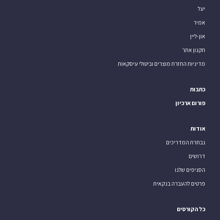
יעל
אמיר
און-ליין
תקנון אתר
מדיניות החזרת מוצרים וביטולי עיסקאות
כתבות
פורום ארכיון
אודות
נבחרת המדריכים
דרושים
הסניפים שלנו
פרטים להעברה בנקאית
כל הקורסים