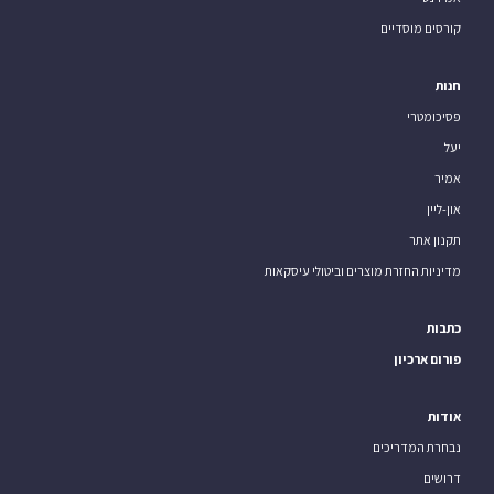
קורסים מוסדיים
חנות
פסיכומטרי
יעל
אמיר
און-ליין
תקנון אתר
מדיניות החזרת מוצרים וביטולי עיסקאות
כתבות
פורום ארכיון
אודות
נבחרת המדריכים
דרושים