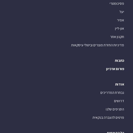
פסיכומטרי
יעל
אמיר
און-ליין
תקנון אתר
מדיניות החזרת מוצרים וביטולי עיסקאות
כתבות
פורום ארכיון
אודות
נבחרת המדריכים
דרושים
הסניפים שלנו
פרטים להעברה בנקאית
כל הקורסים