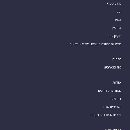
פסיכומטרי
יעל
אמיר
און-ליין
תקנון אתר
מדיניות החזרת מוצרים וביטולי עיסקאות
כתבות
פורום ארכיון
אודות
נבחרת המדריכים
דרושים
הסניפים שלנו
פרטים להעברה בנקאית
כל הקורסים