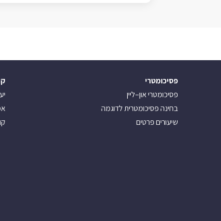
פסיכומטרי
קו
פסיכומטרי און–ליין
יע
בחינה פסיכומטרית לדוגמה
אמ
שיעורים פרטים
קו