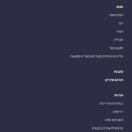
חנות
פסיכומטרי
יעל
אמיר
און-ליין
תקנון אתר
מדיניות החזרת מוצרים וביטולי עיסקאות
כתבות
פורום ארכיון
אודות
נבחרת המדריכים
דרושים
הסניפים שלנו
פרטים להעברה בנקאית