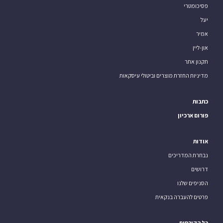
פסיכומטרי
יעל
אמיר
און-ליין
תקנון אתר
מדיניות החזרת מוצרים וביטולי עיסקאות
כתבות
פורום ארכיון
אודות
נבחרת המדריכים
דרושים
הסניפים שלנו
פרטים להעברה בנקאית
כל הקורסים