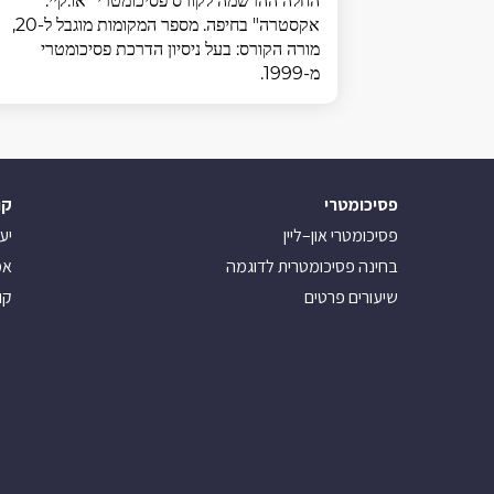
החלה ההרשמה לקורס פסיכומטרי "או.קיי.
אקסטרה" בחיפה. מספר המקומות מוגבל ל-20,
מורה הקורס: בעל ניסיון הדרכת פסיכומטרי
מ-1999.
פסיכומטרי
קו
פסיכומטרי און–ליין
יע
בחינה פסיכומטרית לדוגמה
אמ
שיעורים פרטים
קו