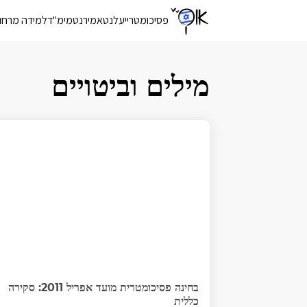
פסיכומטרי
יעלנט
אמירנט
מימ"ד
למידה מרחו
מילים וביטויים
בחינה פסיכומטרית מועד אפריל 2011: סקירה
כללית