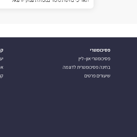
תאריכי בחינות מימד במכללת עמק יזרעאל
פסיכומטרי
קו
פסיכומטרי און–ליין
יע
בחינה פסיכומטרית לדוגמה
אמ
שיעורים פרטים
קו