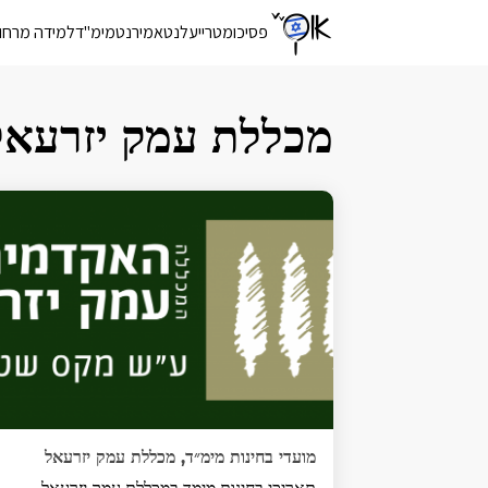
פסיכומטרי
יעלנט
אמירנט
מימ"ד
למידה מרחו
מכללת עמק יזרעאל
מועדי בחינות מימ״ד, מכללת עמק יזרעאל