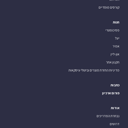
קורסים מוסדיים
חנות
פסיכומטרי
יעל
אמיר
און-ליין
תקנון אתר
מדיניות החזרת מוצרים וביטולי עיסקאות
כתבות
פורום ארכיון
אודות
נבחרת המדריכים
דרושים