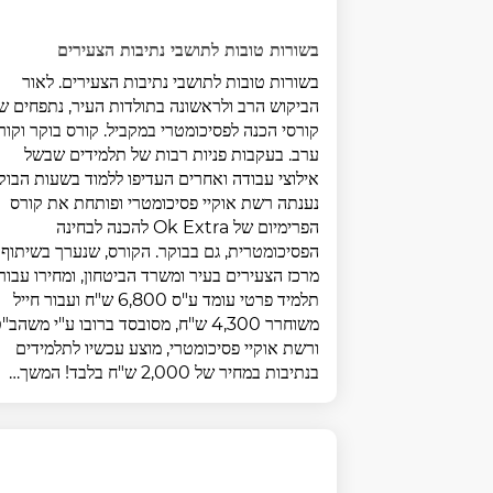
בשורות טובות לתושבי נתיבות הצעירים
בשורות טובות לתושבי נתיבות הצעירים. לאור
הביקוש הרב ולראשונה בתולדות העיר, נתפחים שנ
קורסי הכנה לפסיכומטרי במקביל. קורס בוקר וקור
ערב. בעקבות פניות רבות של תלמידים שבשל
אילוצי עבודה ואחרים העדיפו ללמוד בשעות הבוק
נענתה רשת אוקיי פסיכומטרי ופותחת את קורס
הפרימיום של Ok Extra להכנה לבחינה
הפסיכומטרית, גם בבוקר. הקורס, שנערך בשיתוף
מרכז הצעירים בעיר ומשרד הביטחון, ומחירו עבור
תלמיד פרטי עומד ע"ס 6,800 ש"ח ועבור חייל
משוחרר 4,300 ש"ח, מסובסד ברובו ע"י משהב"
ורשת אוקיי פסיכומטרי, מוצע עכשיו לתלמידים
בנתיבות במחיר של 2,000 ש"ח בלבד! המשך…