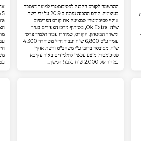
ההרשמה לקורס ההכנה לפסיכומטרי למועד דצמבר
אחו
בעיצומה. קורס ההכנה נפתח ב 20.9 על ידי רשת
אוקיי פסיכומטרי שמציעה את קורס הפרימיום
שלה Ok Extra, בשיתוף מרכז הצעירים בעיר
ומשרד הביטחון. הקורס, שמחירו עבור תלמיד פרטי
עומד ע"ס 6,800 ש"ח ועבור חייל משוחרר 4,300
ש"ח, מסובסד ברובו ע"י משהב"ט ורשת אוקיי
פסיכומטרי, מוצע עכשיו לתלמידים באור עקיבא
משה
במחיר של 2,000 ש"ח בלבד! המשך…
בטברי