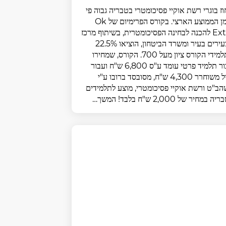
ז בוגרי רשת אוקיי פסיכומטרי בטבריה גבוה פי
5 מן הממוצע הארצי. בקורס הפרימיום של Ok
Extra להכנה לבחינה הפסיכומטרית, בשיתוף מרכז
הצעירים בעיר ומשרד הביטחון, הוציאו 22.5%
מתלמידי הקורס ציון מעל 700. הקורס, שמחירו
עבור תלמיד פרטי עומד ע"ס 6,800 ש"ח ועבור
חייל משוחרר 4,300 ש"ח, מסובסד ברובו ע"י
ב"ט ורשת אוקיי פסיכומטרי, מוצע לתלמידים
ה במחיר של 2,000 ש"ח בלבד! המשך…