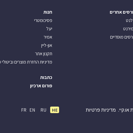
רסים אחרים
חנות
לנט
פסיכומטרי
ירנט
יעל
רסים מוסדיים
אמיר
און-ליין
תקנון אתר
מדיניות החזרת מוצרים וביטולי 
כתבות
פורום ארכיון
FR
EN
RU
HE
או.קיי.
מדיניות פרטיות