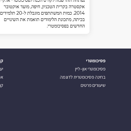
נפתחה ההרשמה לקורס הכנה לפסיכומטרי או.קיי.
אקסטרה בקרית הטכניון, חיפה, מועד אוקטובר
2014. כמות המשתתפים מוגבלת ל-20 תלמידים
בכיתה, מתכונת הלימודים תואמת את השינויים
החדשים בפסיכומטרי.
פסיכומטרי
קו
פסיכומטרי און–ליין
יע
בחינה פסיכומטרית לדוגמה
אמ
שיעורים פרטים
קו