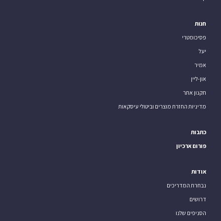
חנות
פסיכומטרי
יעל
אמיר
און-ליין
תקנון אתר
מדיניות החזרת מוצרים וביטולי עיסקאות
כתבות
פורום ארכיון
אודות
נבחרת המדריכים
דרושים
הסניפים שלנו