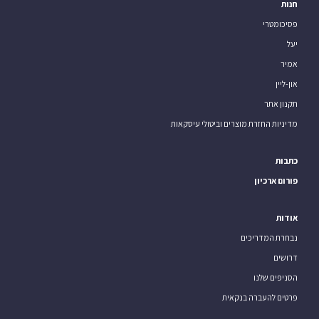
חנות
פסיכומטרי
יעל
אמיר
און-ליין
תקנון אתר
מדיניות החזרת מוצרים וביטולי עיסקאות
כתבות
פורום ארכיון
אודות
נבחרת המדריכים
דרושים
הסניפים שלנו
פרטים להעברה בנקאית