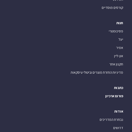
קורסים מוסדיים
חנות
פסיכומטרי
יעל
אמיר
און-ליין
תקנון אתר
מדיניות החזרת מוצרים וביטולי עיסקאות
כתבות
פורום ארכיון
אודות
נבחרת המדריכים
דרושים