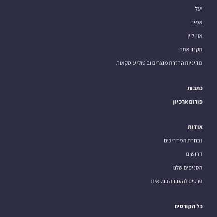
יעל
אמיר
און-ליין
תקנון אתר
מדיניות החזרת מוצרים וביטולי עיסקאות
כתבות
פורום ארכיון
אודות
נבחרת המדריכים
דרושים
הסניפים שלנו
פרטים להעברה בנקאית
כל הקורסים