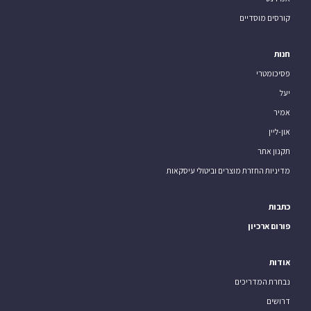
קורסים מוסדיים
חנות
פסיכומטרי
יעל
אמיר
און-ליין
תקנון אתר
מדיניות החזרת מוצרים וביטולי עיסקאות
כתבות
פורום ארכיון
אודות
נבחרת המדריכים
דרושים