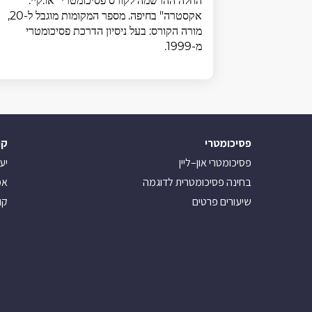
החלה ההרשמה לקורס פסיכומטרי "או.קיי.
אקסטרה" בחיפה. מספר המקומות מוגבל ל-20,
מורה הקורס: בעל ניסיון הדרכת פסיכומטרי
מ-1999.
פסיכומטרי
קו
פסיכומטרי און–ליין
יע
בחינה פסיכומטרית לדוגמה
אמ
שיעורים פרטים
קו