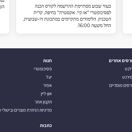
נפת
בעוד שבוע מסתיימת ההרשמה לקורס הכנה
הטכ
לפסיכומטרי "או.קיי. אקסטרה" בחיפה, קרית
הטכניון. הלימודים מתקיימים במתכונת דו-שבועית,
החל משעה 16:00.
רסים אחרים
חנות
לנט
פסיכומטרי
ירנט
יעל
רסים מוסדיים
אמיר
און-ליין
תקנון אתר
מדיניות החזרת מוצרים וביטולי 
כתבות