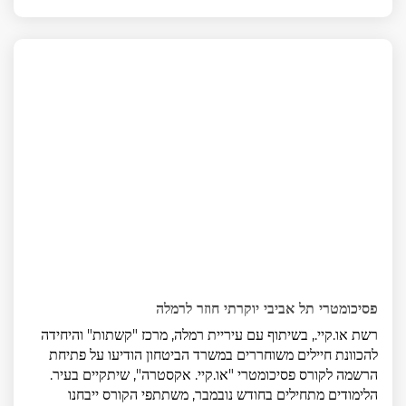
פסיכומטרי תל אביבי יוקרתי חוזר לרמלה
רשת או.קיי., בשיתוף עם עיריית רמלה, מרכז "קשתות" והיחידה
להכוונת חיילים משוחררים במשרד הביטחון הודיעו על פתיחת
הרשמה לקורס פסיכומטרי "או.קיי. אקסטרה", שיתקיים בעיר.
הלימודים מתחילים בחודש נובמבר, משתתפי הקורס ייבחנו