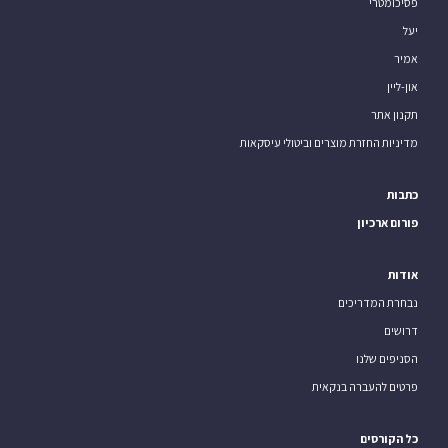
פסיכומטרי
יעל
אמיר
און-ליין
תקנון אתר
מדיניות החזרת מוצרים וביטולי עיסקאות
כתבות
פורום ארכיון
אודות
נבחרת המדריכים
דרושים
הסניפים שלנו
פרטים להעברה בנקאית
כל הקורסים