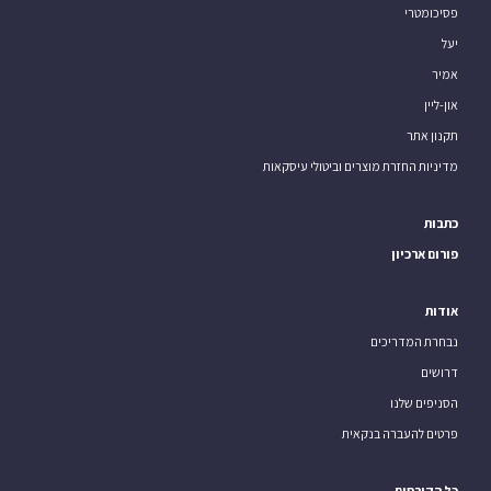
פסיכומטרי
יעל
אמיר
און-ליין
תקנון אתר
מדיניות החזרת מוצרים וביטולי עיסקאות
כתבות
פורום ארכיון
אודות
נבחרת המדריכים
דרושים
הסניפים שלנו
פרטים להעברה בנקאית
כל הקורסים