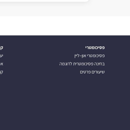
פסיכומטרי
קו
פסיכומטרי און–ליין
יע
בחינה פסיכומטרית לדוגמה
אמ
שיעורים פרטים
קו