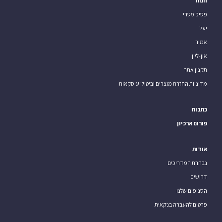
חנות
פסיכומטרי
יעל
אמיר
און-ליין
תקנון אתר
מדיניות החזרת מוצרים וביטולי עיסקאות
כתבות
פורום ארכיון
אודות
נבחרת המדריכים
דרושים
הסניפים שלנו
פרטים להעברה בנקאית