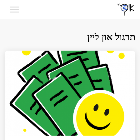
תרגול און ליין