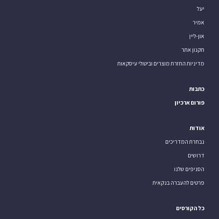
יעל
אמיר
און-ליין
תקנון אתר
מדיניות החזרת מוצרים וביטולי עיסקאות
כתבות
פורום ארכיון
אודות
נבחרת המדריכים
דרושים
הסניפים שלנו
פרטים להעברה בנקאית
כל הקורסים