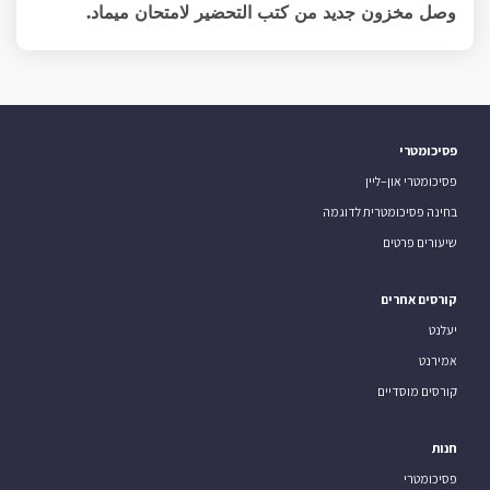
وصل مخزون جديد من كتب التحضير لامتحان ميماد.
פסיכומטרי
פסיכומטרי און–ליין
בחינה פסיכומטרית לדוגמה
שיעורים פרטים
קורסים אחרים
יעלנט
אמירנט
קורסים מוסדיים
חנות
פסיכומטרי