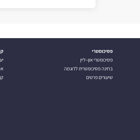
פסיכומטרי
קו
פסיכומטרי און–ליין
יע
בחינה פסיכומטרית לדוגמה
אמ
שיעורים פרטים
קו