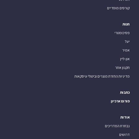
קורסים מוסדיים
חנות
פסיכומטרי
יעל
אמיר
און-ליין
תקנון אתר
מדיניות החזרת מוצרים וביטולי עיסקאות
כתבות
פורום ארכיון
אודות
נבחרת המדריכים
דרושים