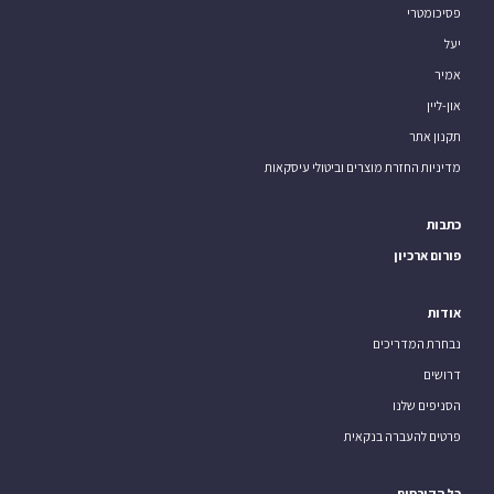
פסיכומטרי
יעל
אמיר
און-ליין
תקנון אתר
מדיניות החזרת מוצרים וביטולי עיסקאות
כתבות
פורום ארכיון
אודות
נבחרת המדריכים
דרושים
הסניפים שלנו
פרטים להעברה בנקאית
כל הקורסים