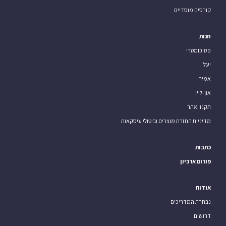
קורסים מוסדיים
חנות
פסיכומטרי
יעל
אמיר
און-ליין
תקנון אתר
מדיניות החזרת מוצרים וביטולי עיסקאות
כתבות
פורום ארכיון
אודות
נבחרת המדריכים
דרושים