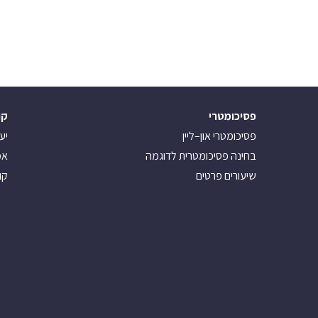
פסיכומטרי
קו
פסיכומטרי און–ליין
יע
בחינה פסיכומטרית לדוגמה
אמ
שיעורים פרטים
קו