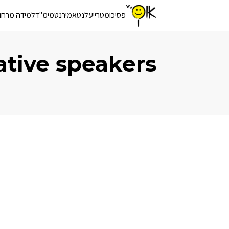
פסיכומטרי
יעלנט
אמירנט
מימ"ד
למידה מרחו
ative speakers